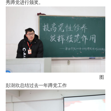
秀蹲党进行颁奖。
图
彭澍欣总结过去一年蹲党工作