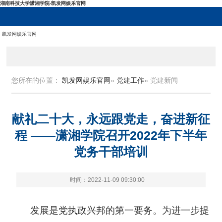
湖南科技大学潇湘学院-凯发网娱乐官网
凯发网娱乐官网
您所在的位置：
凯发网娱乐官网
»
党建工作
» 党建新闻
献礼二十大，永远跟党走，奋进新征
程 ——潇湘学院召开2022年下半年
党务干部培训
时间：2022-11-09 09:30:00
发展是党执政兴邦的第一要务。为进一步提