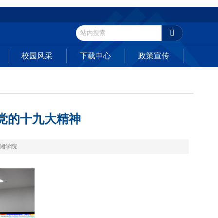
校园风采
下载中心
政策宣传
党的十九大精神
湘学院