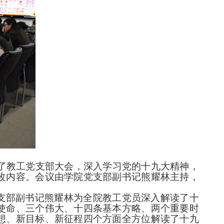
了教工党支部大会，深入学习党的十九大精神，
改内容。会议由学院党支部副书记熊耀林主持，
支部副书记熊耀林为全院教工党员深入解读了十
使命、三个伟大、十四条基本方略、两个重要时
想、新目标、新征程四个方面全方位解读了十九