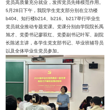
党员高质量充分就业，发挥党员先锋模范作用。
5月28日下午，我院学生党支部分别在立功楼
b404、知行楼b214、b216、b217举行毕业生
党员就业推动专题党课。党课分别由学院院长禹
旭才、党委书记廖双红、党委副书记叶军、副院
长陈述主讲，各学生党支部书记、毕业班辅导员
以及全体毕业生党员参加。