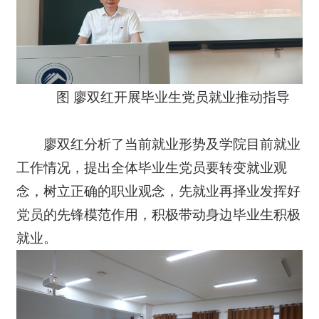
图 廖双红开展毕业生党员就业推动指导
廖双红分析了当前就业形势及学院目前就业
工作情况，提出全体毕业生党员要转变就业观
念，树立正确的职业观念，先就业再择业发挥好
党员的先锋模范作用，积极带动身边毕业生积极
就业。