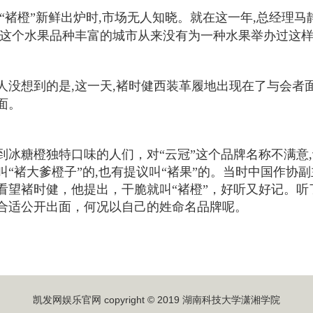
,“褚橙”新鲜出炉时,市场无人知晓。就在这一年,总经理
明这个水果品种丰富的城市从来没有为一种水果举办过这
想到的是,这一天,褚时健西装革履地出现在了与会者面前
面。
糖橙独特口味的人们，对“云冠”这个品牌名称不满意,
叫“褚大爹橙子”的,也有提议叫“褚果”的。当时中国作
看望褚时健，他提出，干脆就叫“褚橙”，好听又好记。
合适公开出面，何况以自己的姓命名品牌呢。
凯发网娱乐官网 copyright © 2019 湖南科技大学潇湘学院