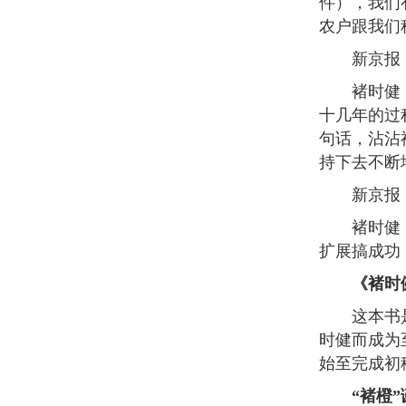
件），我们
农户跟我们
新京报：外
褚时健：（
十几年的过
句话，沾沾
持下去不断
新京报：
褚时健：更
扩展搞成功
《褚时
这本书是褚
时健而成为
始至完成初
“褚橙