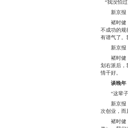
“我没怕过
新京报：你
褚时健：有
不成功的规
有谱气了。
新京报：你
褚时健：我
划右派后，
情干好。
谈晚年
“这辈子只
新京报：2
次创业，而
褚时健：我