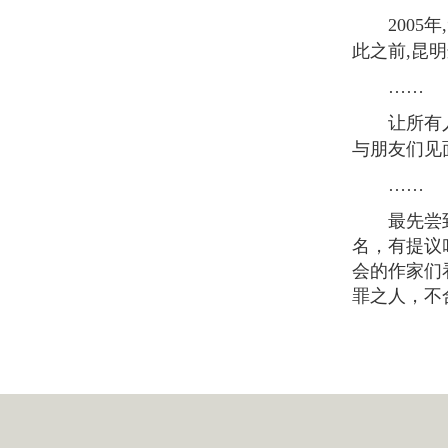
2005年
此之前,昆
……
让所有人没
与朋友们见
……
最先尝到冰
名，有提议
会的作家们
罪之人，不