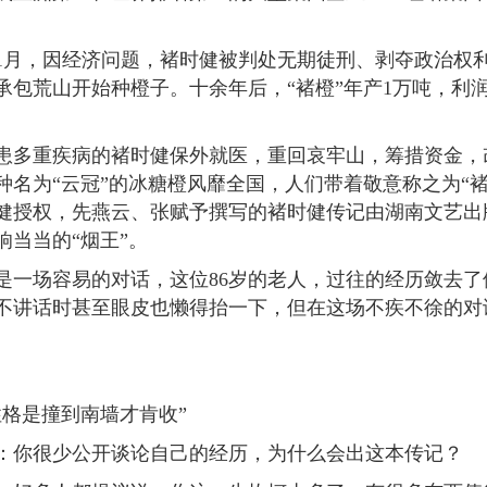
。
1月，因经济问题，褚时健被判处无期徒刑、剥夺政治权利终
承包荒山开始种橙子。十余年后，“褚橙”年产1万吨，利润超
，身患多重疾病的褚时健保外就医，重回哀牢山，筹措资金
种名为“云冠”的冰糖橙风靡全国，人们带着敬意称之为“褚
健授权，先燕云、张赋予撰写的褚时健传记由湖南文艺出
响当当的“烟王”。
场容易的对话，这位86岁的老人，过往的经历敛去了
不讲话时甚至眼皮也懒得抬一下，但在这场不疾不徐的对
是撞到南墙才肯收”
你很少公开谈论自己的经历，为什么会出这本传记？