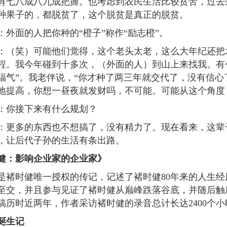
有七八成八九成把握。也考虑到农民生活比较贫苦，过去
种果子的，都脱贫了，这个脱贫是真正的脱贫。
面的人把你种的“橙子”称作“励志橙”。
笑）可能他们觉得，这个老头太老，这么大年纪还把水
程。我今年碰到十多次，（外面的人）到山上来找我。有
福气”。我老伴说，“你才种了两三年就交代了，没有信心
地提高，你想一昼夜就发财吗，不可能。可能从这个角度
你接下来有什么规划？
多的东西也不想搞了，没有精力了。现在看来，这辈子
，让后代子孙的生活有条出路。
健：影响企业家的企业家》
时健唯一授权的传记，记述了褚时健80年来的人生经历
至交，并且参与见证了褚时健从巅峰跌落谷底，并随后触
稿历时近两年，作者采访褚时健的录音总计长达2400个小
”诞生记