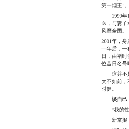
第一烟王”
1999年
医，与妻子
风靡全国。
2001年
十年后，一
日，由褚时
位昔日名号
这并不是一
大不如前，
时健。
谈自己
“我的性格
新京报：