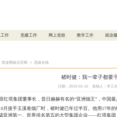
生工作
党建工作
网上党校
教学工作
就业
：
凯发网娱乐官网
>
思政在线
褚时健：我一辈子都要
日期：2019-01-15
发稿人：学工
原红塔集团董事长，昔日赫赫有名的“亚洲烟王”，中国
10月接手玉溪卷烟厂时，褚时健已年过半百。他用17年
成亚洲第一、世界排名第五的大型集团企业——红塔集团