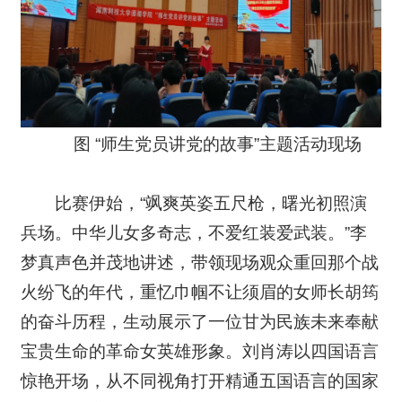
图 “师生党员讲党的故事”主题活动现场
比赛伊始，“飒爽英姿五尺枪，曙光初照演
兵场。中华儿女多奇志，不爱红装爱武装。”李
梦真声色并茂地讲述，带领现场观众重回那个战
火纷飞的年代，重忆巾帼不让须眉的女师长胡筠
的奋斗历程，生动展示了一位甘为民族未来奉献
宝贵生命的革命女英雄形象。刘肖涛以四国语言
惊艳开场，从不同视角打开精通五国语言的国家