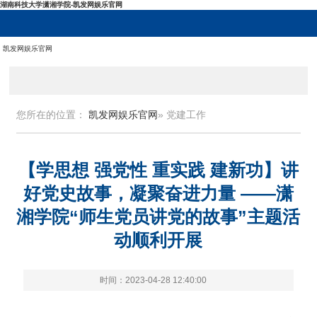
湖南科技大学潇湘学院-凯发网娱乐官网
凯发网娱乐官网
您所在的位置：
凯发网娱乐官网
» 党建工作
【学思想 强党性 重实践 建新功】讲
好党史故事，凝聚奋进力量 ——潇
湘学院“师生党员讲党的故事”主题活
动顺利开展
时间：2023-04-28 12:40:00