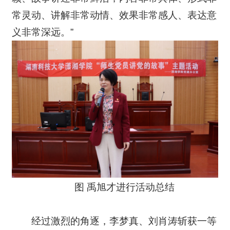
常灵动、讲解非常动情、效果非常感人、表达意
义非常深远。”
图 禹旭才进行活动总结
经过激烈的角逐，李梦真、刘肖涛斩获一等