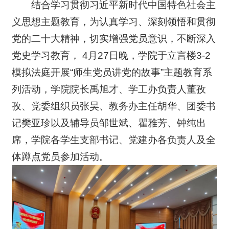
结合学习贯彻习近平新时代中国特色社会主
义思想主题教育，为认真学习、深刻领悟和贯彻
党的二十大精神，切实增强党员意识，不断深入
党史学习教育， 4月27日晚，学院于立言楼3-2
模拟法庭开展“师生党员讲党的故事”主题教育系
列活动，学院院长禹旭才、学工办负责人董孜
孜、党委组织员张昊、教务办主任胡华、团委书
记樊亚珍以及辅导员邹世斌、瞿雅芳、钟纯出
席，学院各学生支部书记、党建办各负责人及全
体蹲点党员参加活动。