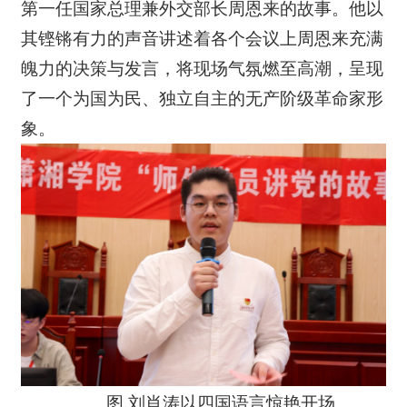
第一任国家总理兼外交部长周恩来的故事。他以
其铿锵有力的声音讲述着各个会议上周恩来充满
魄力的决策与发言，将现场气氛燃至高潮，呈现
了一个为国为民、独立自主的无产阶级革命家形
象。
图 刘肖涛以四国语言惊艳开场