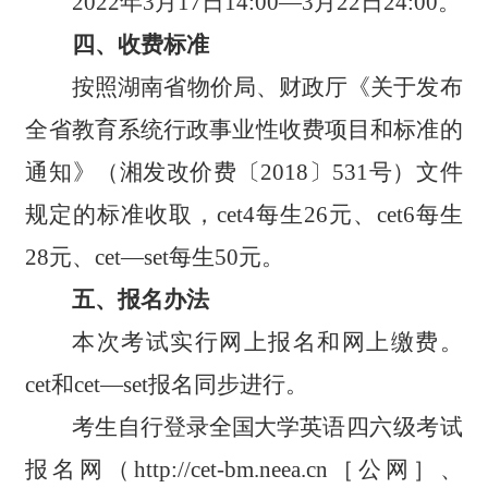
202
2
年
3
月
17
日
14
:00
—
3
月
22
日2
4:00。
四
、收费标准
按照湖南省物价局、财政厅《关于发布
全省教育系统行政事业性收费项目和标准的
通知》（湘发改价费〔2018〕531号）文件
规定的标准收取，cet4每生26元、cet6每生
28元
、cet
—
set
每生
50
元
。
五
、报名办法
本次考试实行网上报名和网上缴费。
cet和
cet
—
set报名
同步进行。
考生自行登录全国大学英
语四六级考试
报名网（http://cet-bm.neea.cn［公网］、