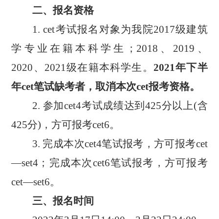
二
、报名资格
1.
cet考试
报名对象为我院201
7
级建筑
学专业在籍本科学生；2018、2
019
、
2020、2021
级在籍本科学生。
202
1
年
下
半
年c
et
笔试缺考者，取消本次c
et
报考资格。
2. 参加cet4考试成绩达到425分以上(含
425分)，方可报考cet6。
3.
完成本次cet4笔试报考
，方可报考cet
—
set4
；
完成本次cet6笔试报考
，方可报考
cet
—
set6
。
三
、报名时间