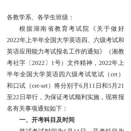
各教学系、各学生班级：
根据湖南省教育考试院《关于做好
202
2
年
上
半年全国大学英语四、六级考试
和
英语应用能力考试
报名工作的通知》（湘教
考社字〔
202
2
〕
1
号）文件精神，
202
2
年
上
半年全国大学英语四六级考试笔试（cet）
和口试（cet-set）将分别于6月11日和5月21
至22日
举行，
为保证考试顺利实施
，现将
报
名
有关事项通知如下：
一、
开考科目及时间