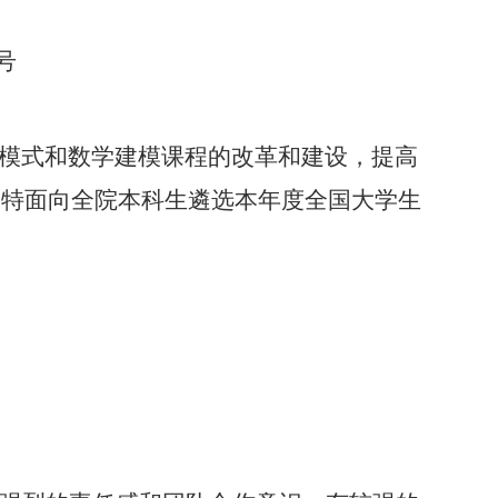
号
模式和数学建模课程的改革和建设，提高
，特面向全院本科生遴选本年度全国大学生