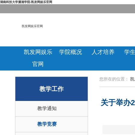
湖南科技大学潇湘学院-凯发网娱乐官网
凯发网娱乐官网
凯发网娱乐
学院概况
人才培养
学
官网
您所在的位置：
凯
教学工作
关于举办
教学通知
教学竞赛