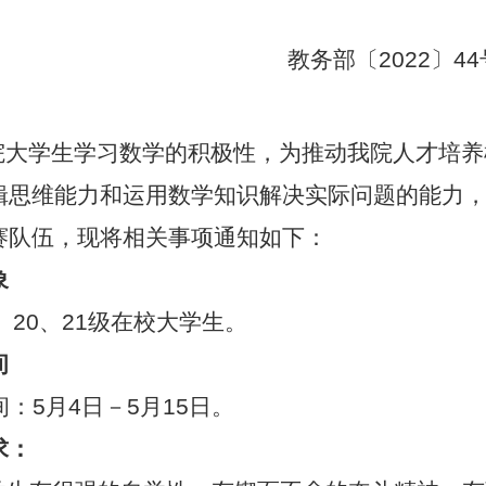
教务部〔2022〕
44
大学生学习数学的积极性，为推动我院人才培养
辑思维能力和运用数学知识解决实际问题的能力
赛队伍，现将相关事项通知如下：
象
、
20、21
级在校大学生。
间
间：
5
月
4
日－
5
月
15
日。
求：