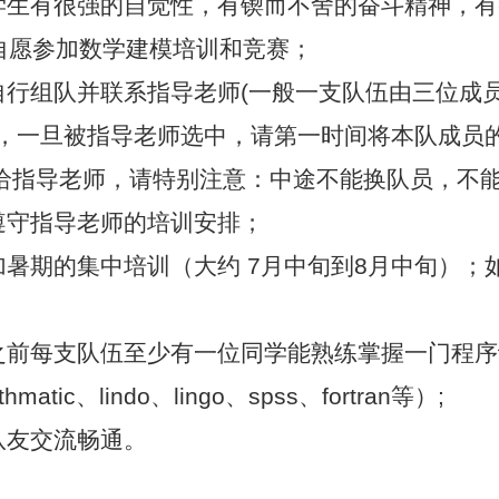
学生有很强的自觉性，有锲而不舍的奋斗精神，有
自愿参加数学建模培训和竞赛；
自行组队并联系指导老师(一般一支队伍由三位成
)，一旦被指导老师选中，请第一时间将本队成员
发给指导老师，请特别注意：中途不能换队员，不
遵守指导老师的培训安排；
加暑期的集中培训（大约 7月中旬到8月中旬）；
之前每支队伍至少有一位同学能熟练掌握一门程序
thmatic
、
lindo
、lingo、spss、fortran等）;
队友交流畅通
。