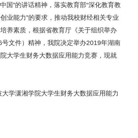
中国”的讲话精神，落实教育部“深化教育教
创业能力”的要求，推动我校财经相关专业
才培养素质，根据省教育厅《关于组织举办
6
号文件）精神，我院决定举办
2019
年湖南
学院大学生财务大数据应用能力竞赛，现就
技大学潇湘学院大学生财务大数据应用能力