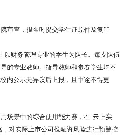
学院审查，报名时提交学生证原件及复印
上以财务管理专业的学生为队长。每支队伍
指导的专业教师。指导教师和参赛学生均不
经校内公示无异议后上报，且中途不得更
用场景中的综合使用能力赛，在“云上实
据，对实际上市公司投融资风险进行预警控