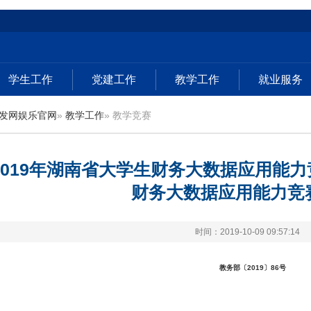
学生工作
党建工作
教学工作
就业服务
发网娱乐官网
»
教学工作
» 教学竞赛
2019年湖南省大学生财务大数据应用能
财务大数据应用能力竞
时间：2019-10-09 09:57:14
教务部〔2019〕86号