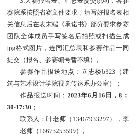
3.大赛报名表、汇总表提交说明：各参
赛院系按照省赛文件要求，填写好报名表相
关信息后在表末端《承诺书》部分要求参赛
团队全体成员手写签名后拍照或扫描生成
jpg格式图片，连同汇总表和参赛作品一同
提交（报名、参赛编号暂不填）。
参赛作品报送地点：立志楼b323（建
筑与艺术设计学院视觉传达系办公室）；
作品报送时间：
2023年6月1
6
日，
8
：
3
0-1
7
:30
；
联系人：叶老师（13467933297），李
老师（16673253599）。