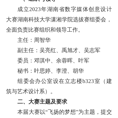
成立2023年湖南省数字媒体创意设计
大赛湖南科技大学潇湘学院选拔赛组委会，
全面负责比赛组织和领导工作。
主
任：周智华
副主任：吴亮红、禹旭才、吴志军
委
员：邓淇中、余蓉晖、叶
军
秘
书：叶思婷、李
澄、胡
华
组委会办公室设在立志楼b323室（建
筑与艺术设计系）。
二、大赛主题及要求
本届大赛以
“
飞扬的梦想
”
为主题，提交