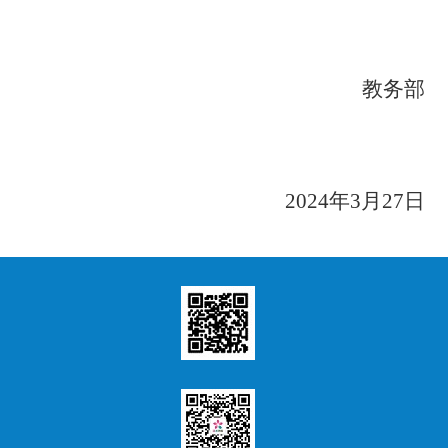
教务
部
202
4
年
3
月
2
7
日