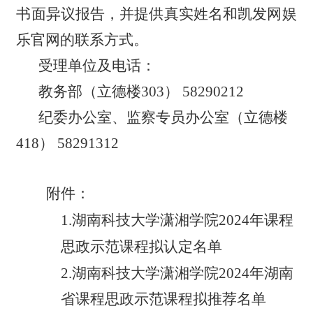
书面异议报告，并提供真实姓名和凯发网娱
乐官网的联系方式。
受理单位及电话：
教务
部
（立德楼303）
58290212
纪委办公室、监察专员办公室（立德楼
418）
58291312
附件：
1.
湖南科技大学
潇湘学院
202
4
年课程
思政
示范课程
拟
认定
名单
2.
湖南科技大学
潇湘学院
202
4
年湖南
省课程思政
示范课程
拟推荐名单