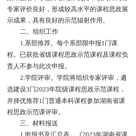
专家评价良好，形成较高水平的课程思政展
示成果，具有良好的示范辐射作用。
二
、
组织工作
1.
系部
推荐。每个
系部
限申报1门课
程。
已获批省级课程思政示范课程及课程负
责人不参与此次申报。
2.学
院
评审。学
院
将组织专家评审，遴
选建设
3
门2023年
院
级课程思政示范课程，
并择优推荐
1
门普通本科课程参加湖南省课
程思政示范课评审。
三
、材料报送
1.
申报书及汇总表。
《
2023年湖南省课