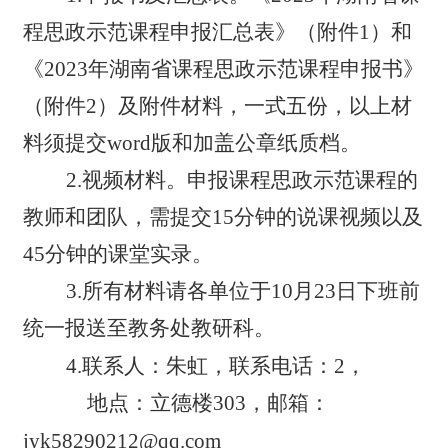
程思政示范课程申报汇总表
》（附件1）
和
《
2023年湖南省课程思政示范课程申报书
》
（附件2）
及附件材料
，
一式
五
份
，
以上材
料须提交word版和加盖公章纸质档
。
2.
视频材料
。
申报课程思政示范课程的
教师和团队，需提交15分钟的说课视频以及
45
分钟的课堂实录。
3.
所有材料请各单位于
10月
23
日下班前
统一报送至教务处教研科。
4.
联系人：朱虹，联系电话：
2
，
地点：立德楼303，邮箱：
jyk58290212
@qq.com