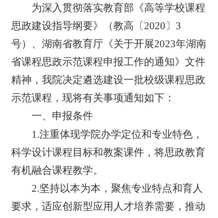
为深入贯彻落实教育部《高等学校课程
思政建设指导纲要》
（
教高〔202
0
〕
3
号
）
、
湖南省教育厅
《
关于
开展2023年湖南
省课程思政示范课程申报工作的通知
》
文件
精神，我院决定
遴选建设一批校级
课程思政
示范课程
，
现将有关事项通知如下
：
一、申报条件
1.注重体现学
院
办学定位和专业特色，
科学设计课程目标和教案课件，将思政教育
有机融合课程教学。
2.坚持以本为本，聚焦专业特点和育人
要求，适应创新型应用人才培养需要，推动