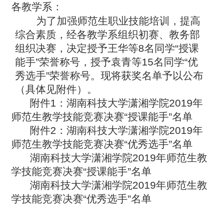
各教学系：
为了加强师范生职业技能培训，提高
综合素质，经各教学系组织初赛、教务部
组织决赛，决定授予王华等
8
名同学“授课
能手”荣誉称号，授予袁青等
15
名同学“优
秀选手”荣誉称号。现将获奖名单予以公布
（具体见附件）。
附件
1
：湖南科技大学潇湘学院
2019
年
师范生教学技能竞赛决赛“授课能手”名单
附件
2
：湖南科技大学潇湘学院
2019
年
师范生教学技能竞赛决赛“优秀选手”名单
湖南科技大学潇湘学院2019年师范生教
学技能竞赛决赛“授课能手”名单
湖南科技大学潇湘学院2019年师范生教
学技能竞赛决赛“优秀选手”名单