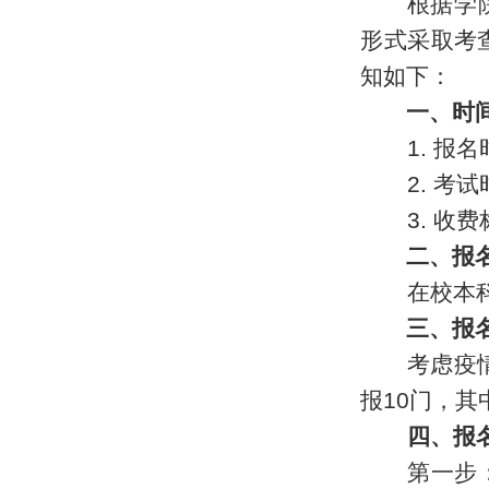
根据学
形式采取
考
知如下：
一、时
1. 报
2. 考
3. 收
二、报
在校本科
三、报
考虑疫
报
10
门
，其
四、报
第一步