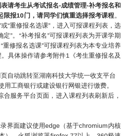
表请考生从考试报名-成绩管理-补考报名和
起限报10门，请同学们慎重选择报考课程
。
”
或
“
重修报名选课
”
，进入可报课程列表
，
选
确定
”
。
“
补考报名
”
可报课程列表
为
开课学期
；
“
重修报名选课
”
可报课程列表为本专业培养
。具体操作请参考附件1《考生重修报名及
网页自动跳转至湖南科技大学统一收支平台
使用工商银行或建设银行网银进行缴费。
综合服务平台
页面，进入课程列表刷新后，
面建议使用edge（基于chromium内核
、火狐浏览器firefox 77以上、360极速