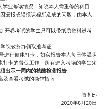
人学业修读情况，知晓本人需重修的科目，
原因
漏报或错报
课程
所造成的问题，由本人
参加开卷考试的学生只可以带纸质资料进考
湘学院教务办领取准考证。
业号进行健康打卡，如实报告本人每日体温状
康打卡的督促工作。所有进入考场的学生须
生须出示一周内的核酸检测报告
。
名及查看考试的操作指南
教务部
20
20
年
8
月
20
日