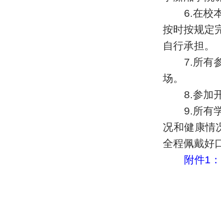
6.
在校本
按时按规定
自行承担。
7.所
场。
8
.
参加
9.所
况和健康情
全程佩戴好
附件1