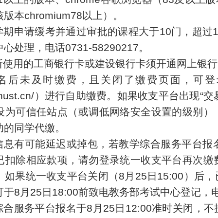
版本chromium78以上）。
学期
申请缓考并通过审批的课程大于
10
门，超过
处理，电话0731-58290217。
费所使用的工商银行卡或建设银行卡须开通网上银
报名后未及时缴费，且关闭了
缴费页面，可登
nust.cn/
）进行自助缴费。如果收支平台出现
“
交
设为可信任站点（或调低网络安全设置的级别）
功的同学代缴。
信息有可能延迟或掉包，若
教学综合服务平台
报
已扣除相应款项，请勿登录统一收支平台再次缴
。如果统一收支平台关闭（
8
月
25
日
15
:00）后
可于
8
月
25
日
18
:00前致电教务部考试中心登记，电话0
综合服务平台
报名于
8
月
25
日
12
:00准时关闭
，
不