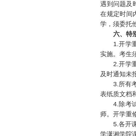
遇到问题及
在规定时间
学，须委托
六、
特
1.开
实施。
考
生
2.开
及时通知未
3.所有
表纸质文档
4.
除考
师。
开学重
5.
各开
学潇湘学院