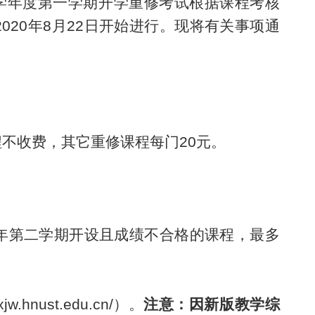
学年度第
一
学期开学重修考试
根据课程考核
2020
年
8
月
22
日开始进行。现将有关事项通
。
程不收费，
其它重修课程每门20元。
年第
二
学期开设且成绩不合格的课程
，
最多
jw.hnust.edu.cn/）。
注意：
因新版教学综