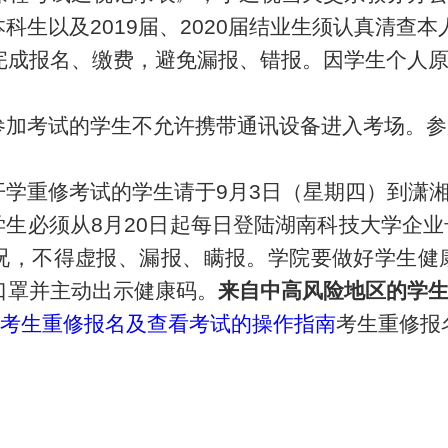
科生以及201
9
届、20
20
届结业生
须认真清查本
完成报名、缴费，避免漏报、错报。
因学生个人
有参加考试的学生不允许携带通讯设备进入考场。
开学重修考试的学生请于
9
月
3
日
（星期四）
到潇
有学生必须从8月20日起每日登陆湖南科技大学企
况，不得虚报、漏报、瞒报。学院要做好学生健
口罩并主动出示健康码。
来自中高风险地区的学
：考生重修报名及查看考试的操作指南
考生重修报