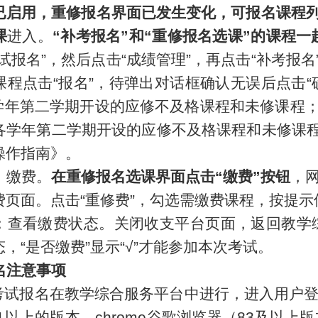
已
启用
，
重修报名界面已发生变化，可报名课程列
课
进入
。
“
补考报名
”
和
“
重修报名选课
”
的课程一
试报名
”
，
然后
点击
“
成绩
管理
”
，再点击
“
补考报名
课程点击
“
报名
”
，待弹出对话框确认无误后点击
“
学年第
二
学期
开设
的应修不及格课程和未修课程
各学年第二学期开设的应修不及格课程和未修课程
操作指南》。
：缴费。
在
重修报名选课界面
点击
“
缴费
”
按钮
，
费页面。点击
“
重修费
”
，勾选需缴费课程，按提示
：查看缴费状态。关闭收支平台页面，返回
教学
态，
“
是否缴费
”
显示
“
√
”
才能参加本次考试。
名注意事项
考试报名在教学综合服务平台中进行，进入用户登录界
1以上的版本、chrome谷歌浏览器（83及以上版本）