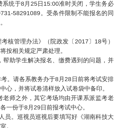
费系统于
8
月
25
日
15
:00准时关闭，学生务必
731-58291089。受条件限制不能报名的同
理。
考核管理办法》（院政发〔2017〕18号）
，将按
相关规定
严肃处理。
班，帮助学生解决报名、缴费遇到的问题，并
排考。请各系教务办
于8月28日前将
考试安排
试中心
，
并将试卷清样放入试卷袋中备印
。
考老师之外，其它
考
场均
由开课
系
派监考老
档各一份
于
8
月
29
日
前
报考试中心。
人员。
巡视员巡视后要填写好
《湖南科技大
公室。