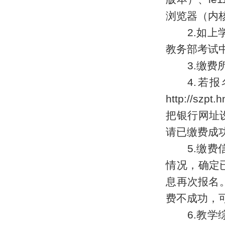
浏览器（内核
2.如上
教务部考试中心
3.缴
4.若
http://szpt.h
把银行网址
请已缴费成
5.
缴费
情况，确定
息再次报名
费不成功，
6.
教学