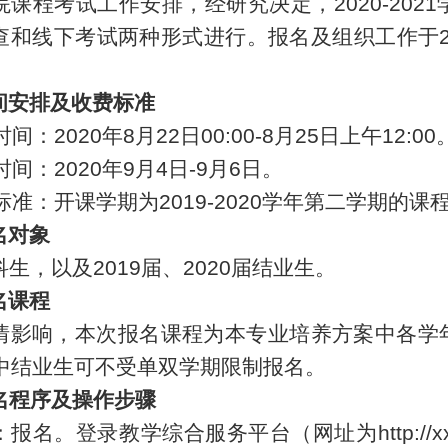
院课程考试工作安排，经研究决定，
2020
-20
21
查和线
下
考试两种形式进行。报名及组织工作于
间安排及收费标准
名时间：20
20
年
8
月
22
日
00
:00-
8
月
25
日
上午
12
:00
试时间：20
20
年
9
月
4
日-
9
月
6
日。
费标准：
开课学期为
2019
-20
20
学年第
二
学期的课
名对象
生，以及201
9
届、20
20
届结业生。
名课程
情影响，本次报名课程为
本专业培养方案中各学
中结业生可不受单双学期限制报名。
名程序及操作步骤
：报名。登录
教学综合服务平台
（网址为http://xx