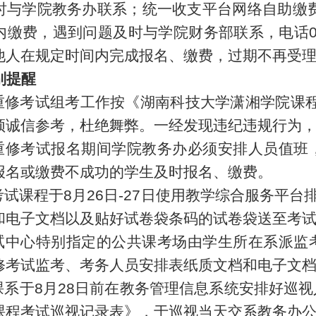
时与学院教务办联系；统一
收支平台网络自助缴
内缴费，
遇到问题及时与学
院
财务
部
联系
，
电话0
他人在规定时间内完成报名、缴费，
过期不再受
别提醒
学重修考试组考工作按
《湖南科技大学潇湘学院课程
须诚信参考，杜绝舞弊。一经发现违纪违规行为
学重修考试报名期间学院教务办必须安排人员值
报名或缴费不成功的学生及时报名、缴费。
考试课程于
8
月
26
日-
27
日使用
教学综合服务平台
和电子文档以及贴好试卷袋条码的试卷袋送至考
试中心特别指定的公共课考场由学生所在系派监
修
考试监考、考务人员
安排表纸质文档和电子文
课系
于
8
月
28
日
前在
教务管理信息系统安排
好巡视
课程考试巡视记录表》，于巡视当天交
系教务
办