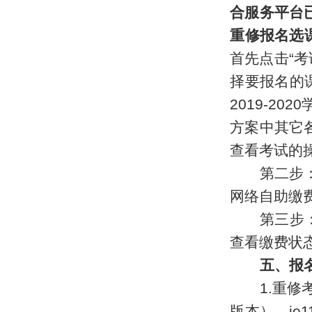
合服务平台
重修报名选
首先点击
“
考
择要报名的
2019
-20
20
方案中其它
查看考试的
第二步
网络自助缴
第三步
查看缴费状
五、报
1.重修
版本）、ie1