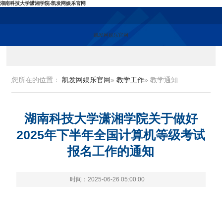
湖南科技大学潇湘学院-凯发网娱乐官网
凯发网娱乐官网
您所在的位置：
凯发网娱乐官网
»
教学工作
» 教学通知
湖南科技大学潇湘学院关于做好
2025年下半年全国计算机等级考试
报名工作的通知
时间：2025-06-26 05:00:00