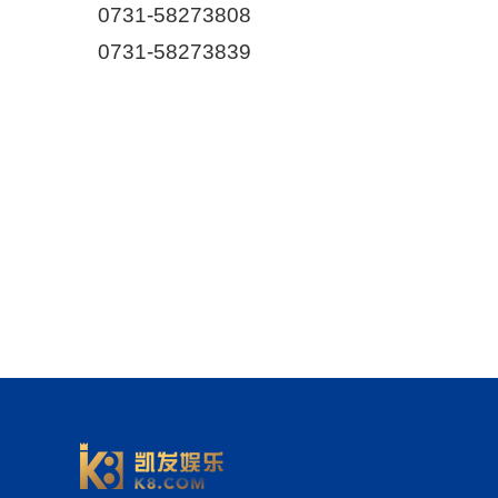
0731-58273808
0731-58273839