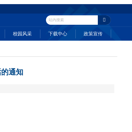
校园风采
下载中心
政策宣传
话的通知