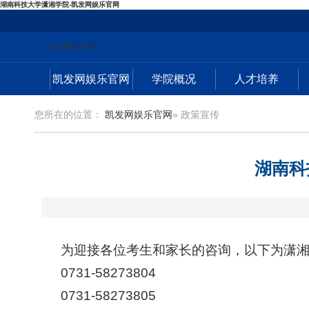
湖南科技大学潇湘学院-凯发网娱乐官网
凯发网娱乐官网
凯发网娱乐官网
学院概况
人才培养
您所在的位置：
凯发网娱乐官网
» 政策宣传
湖南科
为迎接各位考生和家长的咨询，以下为潇
0731-58273804
0731-58273805