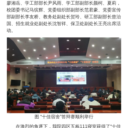
廖湘岳、学工部部长尹风雨、学工部副部长颜柯、夏莉，
校团委书记马缤辉、党委组织部副部长范君豪、党委宣传
部副部长李友桥、教务处副处长贺玲、研工部副部长曾治
国、招生就业处副处长沈智祥、保卫处副处长王亮出席活
动。
图 “十佳宿舍”答辩赛顺利举行
在激烈的角逐下，我院四区五栋111寝室获得了“十佳