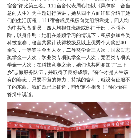
宿舍”评比第三名。111宿舍代表周心怡以《风乍起，合当
意向人生》为主题进行演讲，她从四个方面详细介绍了她
们的生活历程，111宿舍成员积极向党组织靠拢，四人均
为中共预备党员；四人均担任班级或部门干部，不骄不
躁，以身作则；她们在兼顾学习的情况下，积极参加各类
科技竞赛，寝室共累计获得校级及以上优秀个人奖励40
余项，一等奖学金五人次，二等奖学金三人次，国家励志
奖学金一人次，学业类专项奖学金一人次，竞赛类专项奖
学金一人次；在科技竞赛之余，她们也共同参加了“三下
乡”志愿服务队伍，并取得了良好成绩。“奋斗才是人生该
有的姿态，只要不懈的努力，持续的奋斗，就没有征服不
了的东西。我们既已上征途，韶华定不相负！”周心怡在
答辩中说道。