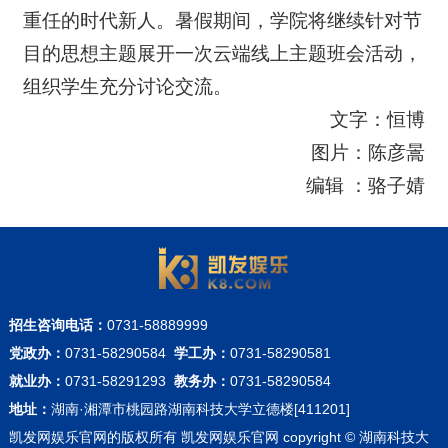
重任的时代新人。暑假期间，学院将继续针对节
目的思想主题展开一次云端线上主题班会活动，
组织学生充分讨论交流。
文字：恒博
图片：陈彦暠
编辑 ：骆子婧
招生咨询电话：
0731-58889999
党政办：
0731-58290584
学工办：
0731-58290581
就业办：
0731-58291293
教务办：
0731-58290584
地址：
湖南·湘潭市桃园路湖南科技大学立德楼[411201]
凯发网娱乐官网的版权所有 凯发网娱乐官网 copyright © 湖南科技大