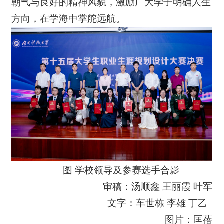
朝气与良好的精神风貌，激励广大学子明确人生
方向，在学海中掌舵远航。
图 学校领导及参赛选手合影
审稿：汤顺鑫 王丽霞 叶军
文字：车世栋 李雄 丁乙
图片：匡蓓