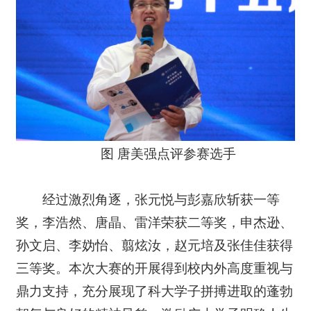
图 唐美强点评参赛选手
经过激烈角逐，张元悦与彭嘉欣斩获一等
奖，李浩然、唐晶、雷洋荣获二等奖，申杰逊、
孙文启、李妫怡、翦炫汝，赵元培及张佳佳获得
三等奖。本次大赛的开展得到校内外高度重视与
鼎力支持，充分展现了科大学子拼搏进取的蓬勃