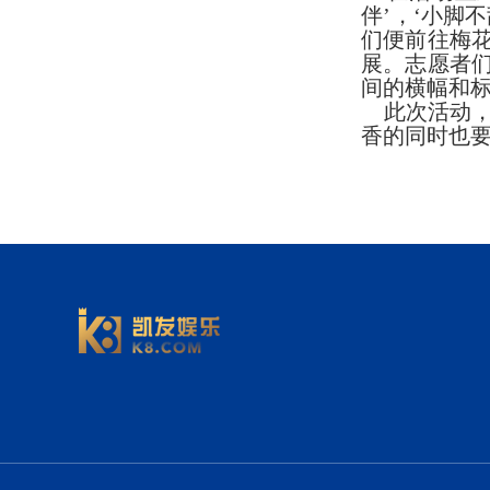
伴’，‘小脚
们便前往梅
展。志愿者
间的横幅和
此次活动，
香的同时也