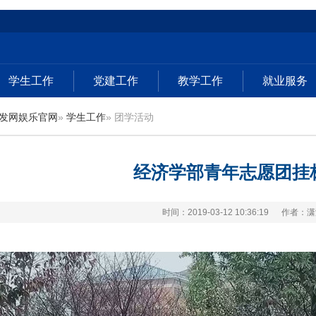
学生工作
党建工作
教学工作
就业服务
发网娱乐官网
»
学生工作
» 团学活动
经济学部青年志愿团挂
时间：2019-03-12 10:36:19
作者：潇