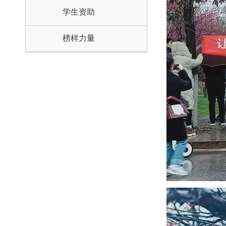
学生资助
榜样力量