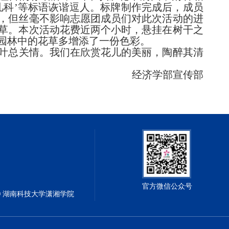
挂几科’等标语诙谐逗人。标牌制作完成后，成员
，但丝毫不影响志愿团成员们对此次活动的进
草。本次活动花费近两个小时，悬挂在树干之
园林中的花草多增添了一份色彩。
叶总关情。我们在欣赏花儿的美丽，陶醉其清
经济学部宣传部
官方微信公众号
 © 湖南科技大学潇湘学院