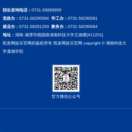
招生咨询电话：
0731-58889999
党政办：
0731-58290584
学工办：
0731-58290581
就业办：
0731-58291293
教务办：
0731-58290584
地址：
湖南·湘潭市桃园路湖南科技大学立德楼[411201]
凯发网娱乐官网的版权所有 凯发网娱乐官网 copyright © 湖南科技大
学潇湘学院
官方微信公众号