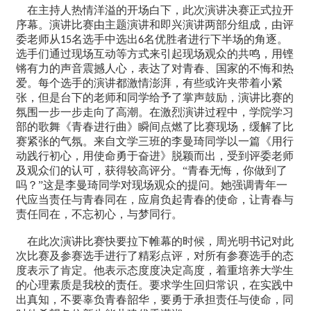
在主持人热情洋溢的开场白下，此次演讲决赛正式拉开
序幕。演讲比赛由主题演讲和即兴演讲两部分组成，由评
委老师从
名选手中选出
名优胜者进行下半场的角逐。
15
6
选手们通过现场互动等方式来引起现场观众的共鸣，用铿
锵有力的声音震撼人心，表达了对青春、国家的不悔和热
爱。每个选手的演讲都激情澎湃，有些或许夹带着小紧
张，但是台下的老师和同学给予了掌声鼓励，演讲比赛的
氛围一步一步走向了高潮。在激烈演讲过程中，学院学习
部的歌舞《青春进行曲》瞬间点燃了比赛现场，缓解了比
赛紧张的气氛。来自文学三班的李曼琦同学以一篇《用行
动践行初心，用使命勇于奋进》脱颖而出，受到评委老师
及观众们的认可，获得较高评分。“青春无悔，你做到了
吗？”这是李曼琦同学对现场观众的提问。她强调青年一
代应当责任与青春同在，应肩负起青春的使命，让青春与
责任同在，不忘初心，与梦同行。
在此次演讲比赛快要拉下帷幕的时候，周光明书记对此
次比赛及参赛选手进行了精彩点评，对所有参赛选手的态
度表示了肯定。他表示态度度决定高度，着重培养大学生
的心理素质是我校的责任。要求学生回归常识，在实践中
出真知，不要辜负青春韶华，要勇于承担责任与使命，同