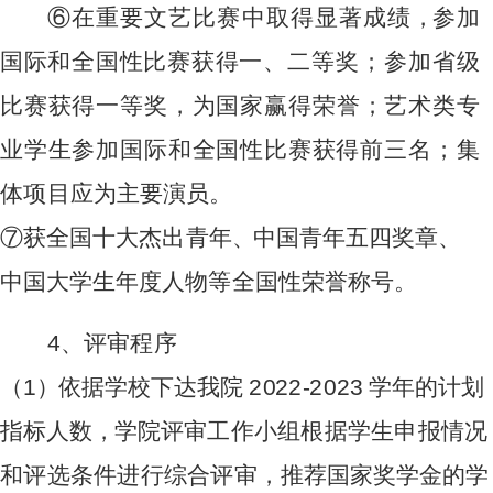
⑥
在
重要
文
艺比
赛
中取
得
显著成绩
，
参加
国
际和
全
国性
比
赛
获得一、二等奖；参加省级
比赛获得一等奖，为国家
赢
得荣誉
；
艺术类专
业学生参加国际和全国性比赛获得前三名；集
体项目
应
为
主要
演
员。
⑦
获
全国
十
大杰
出
青
年
、
中
国
青
年
五四
奖
章
、
中
国
大学
生
年
度
人物
等
全国性
荣
誉称
号
。
4
、评
审
程序
（
1
）
依
据
学校下
达
我
院
2
0
2
2
-
20
2
3
学
年的
计
划
指
标
人
数
，
学
院评审工作小组根据学生申报情况
和评选条件进行综合评审，
推
荐
国家
奖
学金的
学