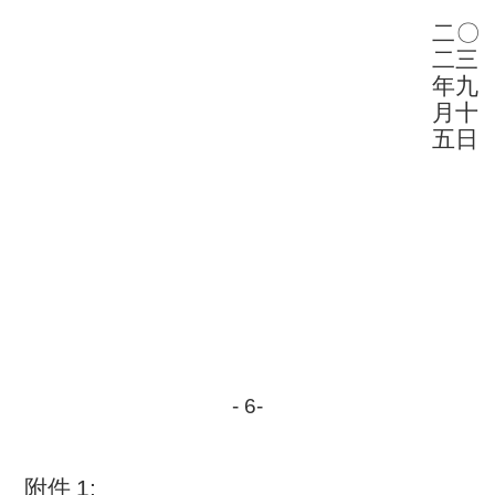
二
〇
二
三
年九
月
十
五
日
-
6
-
附
件
1: