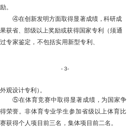
励
。
④
在
创新
发
明方
面
取得
显
著成绩
，
科
研
成
果
获
省
、
部
级
以上
奖励或获得国家专利（须通
过专家鉴定，不包括实用新型专利
、
-
3
-
外
观设
计
专
利
）
。
⑤
在
体育
竞
赛中
取
得显
著
成
绩
，
为
国家
争
得荣誉
。
非
体
育专
业学生参加省级以上体育比
赛获得个人项目前三名，集体项目
前
二
名。