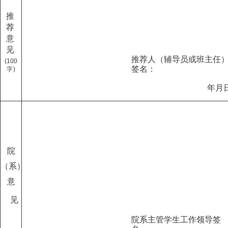
推
荐
意
见
推荐人（辅导员或班主任
(1
0
0
签名
：
字
)
年
月
院
（
系
）
意
见
院系主管学生工作领导签