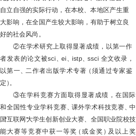
自立自强的实际行动，在本校
、
本地区产生重
大影响，在全国产生较大影响，有助于树立良
好
的
社
会风
尚。
②
在
学
术
研究
上取得显著成
绩，
以
第
一
作
者
发
表的论文
被
sc
i
、
ei
、
i
s
t
p
、
s
s
c
i
全文
收
录
，
以
第
一
、
二
作
者出
版
学术
专
著
（须
通
过专
家
鉴
定
）
。
③在
学科竞
赛方面取
得
显著
成
绩，在
国
际
和
全国
性专
业
学
科
竞
赛
、
课外
学
术
科
技竞
赛
、
中
国
“
互
联
网
”
大学生
创
新创
业
大赛、
全
国职
业
院校技
能
大赛
等
竞赛中
获
一等
奖
（或
金
奖
）
及以
上
奖