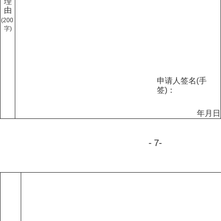
理
由
(
20
0
字
)
申请人签名
(
手
签
)
：
年
月
日
-
7
-