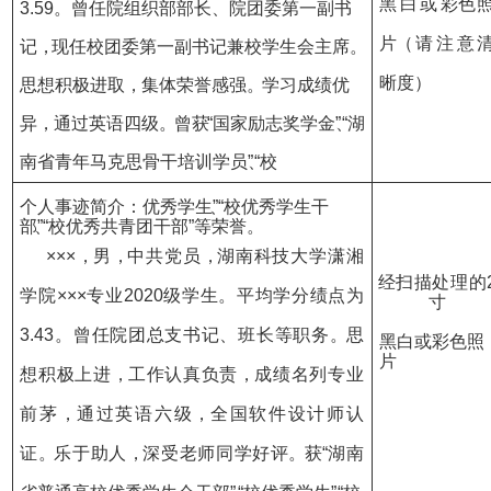
黑白或
彩
色
3.59
。曾任院组织部部长、
院团委第一副书
片
（请注意
记
，
现任校团委第一副书记兼校学生会主席
。
晰
度）
思
想积极进取
，
集体荣誉感强
。
学习成绩优
异
，
通过英语四级
。
曾
获
“国家励志奖学金
、
“湖
南省青年马克思骨干培训学员
、
“校
个人事迹简介：
优秀学生
”、
“校优秀学生干
部
”、
“校优秀共青团干部”等荣誉
。
×××
，
男
，
中
共
党员
，
湖南科技大
学
潇湘
经扫
描
处
理
的
学院×××专业
202
0
级学生。平均学分绩点
为
寸
3.43
。曾任院团总支书记、班长
等职务
。
思
黑白或彩色照
片
想积极上进
，
工作认真负责
，
成绩名列专业
前茅
，
通
过英语六级
，
全国软件设计师认
证
。
乐于助人
，
深受老师同学好
评
。获
“湖南