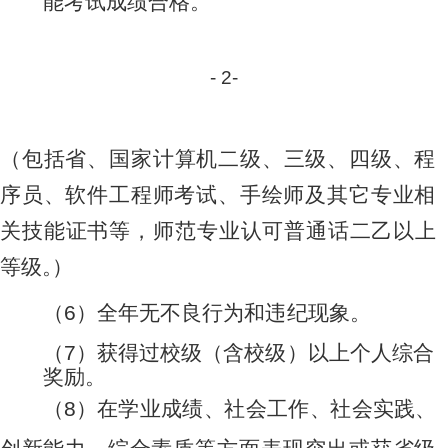
能考
试
成绩
合
格。
-
2
-
（包括省、国家计算机二级、三级、四级、程
序员、软件工程
师
考试、手绘师及其它专业相
关技能证书等，师范专业认可普通
话
二
乙以
上
等
级
。
）
（
6
）
全年
无
不良
行
为和
违
纪现象
。
（
7
）
获得
过
校级
（
含校
级
）以上
个
人综
合
奖励
。
（
8
）
在
学业
成
绩
、
社
会工
作
、
社
会
实践
、