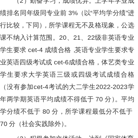
（
2
）
勤奋
学
习
，
成
绩优
异
。
上学
年
学业
成
绩排名
同
年级
同
专
业
前
3
%
（
以
“平
均
学分
绩
”
进
行
比
较
，
下
同
）
，
所
学
课程
无
不及格
现
象，
公
选
课不
纳
入计
算
范围
。
2
0
、
21
、
2
2
级非
英
语专
业
学生要
求
c
et
-
4
成绩合
格
，
英
语专
业
学生
要
求专
业
英语四
级
考
试
或
c
e
t
-6
成绩合格，体艺类专业
学生要求大学英语三级或四级考试成绩
合
格
（没
有
参
加
ce
t-
4
考
试
的大二学
生
2
0
22
-
2
0
2
3
学
年两
学
期英语
平
均成
绩
不得低
于
7
0
分
）
。
平
均
学
分绩
不
低
于
8
0
分
，
所
学课
程
最
低
分不
低
于
7
0
分
（
社会
实
践除
外
）
。