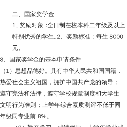
二
、国家奖
学
金
1
、
奖
励对
象
：
全
日
制在
校
本科二
年
级及
以
上
特别
优
秀的
学
生
。
2
、
奖
励标
准
：每
生
80
0
0
元
。
3
、
国
家奖
学
金的
基
本申
请
条
件
（
1
）
思想
品
德好
。
具
有
中
华人民
共
和国
国
籍
，
热
爱
社会
主
义
祖
国
，
拥
护
中国
共
产党
的
领导
；
遵
守宪
法
和法律
，
遵守
学
校规章
制度和大学生
文明行为准则；上学年综合素质测评不低于同
年
级
同
专业
前
8
%
。