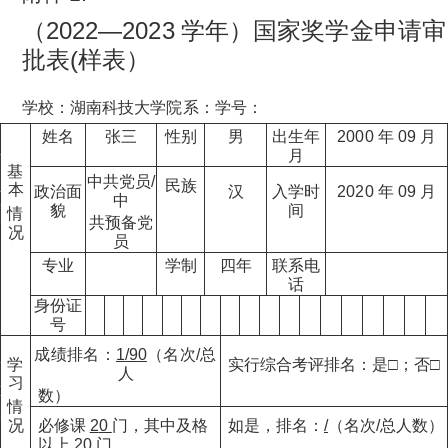
（
2
0
22
—
2
0
2
3
学年
）
国
家
奖
学金
申
请审
批
表
(
样
表
）
学
校
：
湖南
科
技
大
学
院
系：
学号：
姓名
张三
性别
男
出生年
20
0
0
年
0
9
月
月
基
中共党
员
/
民族
本
政治面
汉
入学时
20
2
0
年
0
9
月
中
貌
间
情
共预备党
况
员
专业
学制
四年
联系电
话
身份证
号
成
绩排
名
：
1
/9
0
（
名
次
/
总
实行综合考评排名：是□；否□
学
人
习
数）
情
况
必修
课
2
0
门，其中
及
格
如是，排名：
/
（名次
/
总人数
）
以
上
2
0
门