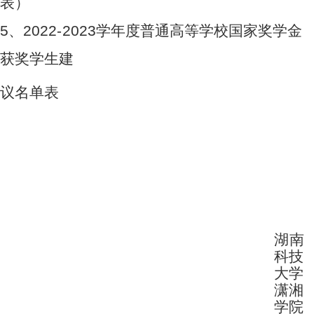
表
）
5
、
2
0
22
-2
02
3
学
年
度普
通
高等学
校
国家
奖
学金
获
奖
学生建
议
名单表
湖
南
科
技
大学
潇
湘
学
院