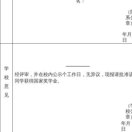
名：
（
系
章
年
月
日
学
经评审
，
并在
校
内公示
个
工
作日
，
无异议
，
现
报
请
批准
校
同学获
得
国
家
奖学金。
意
见
（
校
章
年
月
日