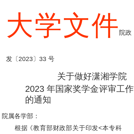
大
学
文
件
院
政
发
〔
2
0
23
〕
33
号
关于做好潇湘
学院
2
0
2
3
年国家
奖
学金评审
工
作
的通
知
院
属各
学
部：
根
据
《教
育部
财
政
部关
于
印
发
<
本
专
科