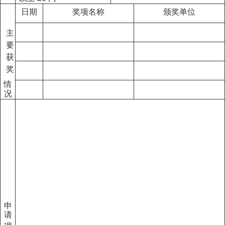
日期
奖项名称
颁奖单位
主
要
获
奖
情
况
申
请