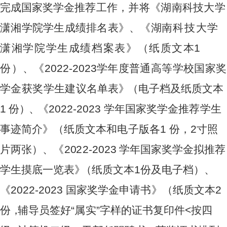
完
成国
家
奖学
金
推
荐工作，并将《湖南科技大学
潇湘学院学生成绩排名表》、《
湖
南科
技
大学
潇
湘
学
院
学
生成绩
档
案表
》
（
纸质文
本
1
份
）
、
《
2
0
2
2
-
2
0
2
3
学
年
度
普
通
高
等学
校
国家
奖
学金
获
奖
学
生
建
议名
单
表
》
（
电子
档
及
纸
质
文
本
1
份
）
、
《
2
022-
2
02
3
学
年
国家
奖
学金推
荐
学生
事
迹简介
》
（纸
质
文本和
电
子
版
各
1
份，
2
寸
照
片
两
张
）
、
《
2
0
2
2-
2
0
2
3
学
年
国家
奖
学金拟
推
荐
学
生
摸底一
览
表
》
（纸
质
文本
1
份
及电
子
档）
、
《
20
2
2
-2
0
2
3
国
家奖
学
金申请
书
》（
纸
质
文
本
2
份
，
辅
导
员签
好
“
属
实”
字
样的证
书
复印
件
<
按
四