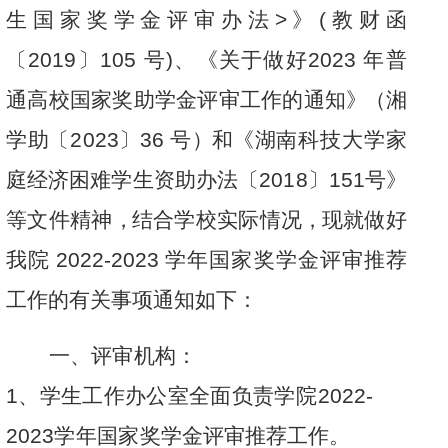
生
国
家奖学
金
评审办
法
>
》
(
教
财函
〔
2
0
19
〕
10
5
号
)
、
《
关于
做
好
2
0
2
3
年
普
通
高
校国
家
奖助
学
金评审
工
作的
通
知
》
（
湘
学
助
〔
2
023
〕
3
6
号
）和
《
湖南
科
技大
学
家
庭经
济
困难
学
生资助
办
法
〔
2
01
8
〕
1
5
1
号
》
等
文
件精
神
，
结
合学
校
实
际
情
况
，
现
就
做
好
我
院
2
0
2
2
-
20
2
3
学
年国
家
奖学
金
评审
推
荐
工作
的
有关
事
项通知
如
下
：
一
、评审机
构
：
1
、
学生
工
作
办
公
室
全
面
负责
学
院
2
0
2
2
-
2
0
2
3
学
年
国
家
奖
学
金
评审
推
荐工作
。