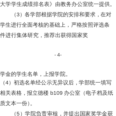
大学学生成绩排名表》由教务办公室
统
一
提供。
（
3
）
各
学
部根据
学
院的
安
排和要
求
，
在
对
学
生
进
行
全面
考
核
的基础上，严格按照评选条
件进行集体研究，推荐出获得国家
奖
-
4
-
学
金的
学
生名单
，
上报
学
院。
（
4
）
初选
名
单经
公
示无
异
议后
，
学
部统
一
填写
相
关
表格
，
报
立
德
楼
b
1
0
9
办
公室
（电
子
档及纸
质
文本
一
份
）
。
（
5
）
学
院
负责审
核
，
并
提出
国
家
奖
学金
获