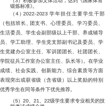
（
3
）
积极
参
加文
体
活动
，
达到《
国
家体
育
锻炼标
准
》
。
（
4
）
2
0
22
-
2
0
2
3
学
年担
任
主要学
生
干
部
（
包
括班长
、
团支
书
、
心理委员、学习委员、
生活委员、学生会副部级以上干部、养
成
辅导
员、学工助理、学生党支部副书记及委员、学
生党建办公
室
主任、军训团团长、社团团长、
学院征兵工作室办公室主任、
队
长
等
）
。
在学
业
成绩
、
社会
实
践
、
创
新能力
、
综合
素
质等
方
面
表现
突出或获省级（含省级）以上奖励的特别
优秀学生在同等条
件
下
优
先推
荐。
（
5
）
2
0
、
2
1
、
2
2
级
学生
要
求专
业
相关
的
技