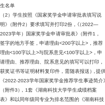
生名
单
（
2
）
学生
按
照《
国
家奖
学
金申请
审
批表
填
写说
明
》
（
附
件
2
）
要
求填
写
并
打
印
2
份
，
《
（
2022
—
2
02
3
学年
）
国家
奖
学金
申
请审批
表
》
（
附
件
1
，
签
字
的地
方
手签，
申
请理
由
<
2
0
0
字
以
上
>
，推
荐
理
由
<
1
0
0
字
以
上
>
与
院系
意见
<
1
0
0
字
以
上
>
，
申
请理
由
、推
荐
理
由
、
院系意见的填写可以打印，
获奖证书等证明材料复印件，需随
表
报
送
）
，
提
供
《
2
02
2
-
2
0
23
学
年
国家
奖
学金
推
荐学生
事
迹简
介
》
（附
件
3
）
，
1
套
《
湖
南
科技
大
学学生
成
绩档
案
表》和
以
同年
级
同专业
为排名范围的《湖南科技