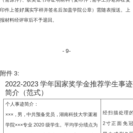
印件上签
好
“属实
字样并
签
名后加盖学院公章）
需随表报送。上
报材料经评审后不予退回。
-
9
-
附
件
3:
2022-202
3
学年国家奖学金推荐学生事迹
简介（范式
）
个人事迹简介：
经扫
描
处
理
×××
，
男
，
中共预
备
党员
，
湖南科技大
学
潇湘
2
寸
正
面
免
学院×××
专
业
202
0
级学生。平均学分绩点
为