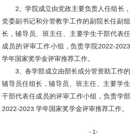
2
、
学院
成
立由党
政
主要
负
责人任
组
长
，
党委
副
书
记
和分
管
教
学工作的副院长任副组
长，辅导员、班主任、主要学生干部代
表
任
成员
的
评审工
作
小组
，
负
责学
院
2
0
2
2-
2
0
23
学
年
国家
奖
学金评
审
推荐
工
作。
3
、
各学
部
成立由
部
长或
分
管资助
工
作的
辅
导员任
组
长
，
辅导
员、班主任、主要学生
干部代表任成员的评审工作小组，负责
学
部
2
0
22
-
2
0
2
3
学
年
国家
奖
学金评
审
推荐
工
作
。
-
1
-