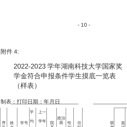
-
1
0 -
附
件
4:
20
2
2-
2
0
2
3
学年
湖
南
科
技大
学
国家
奖
学
金
符
合申
报
条件
学
生摸
底
一览
表
（样
表
）
制表
：
打印日期
：
年
月
日
平
上一
政治
均
学
年
面
序
姓
学号
院
性
任
获
英