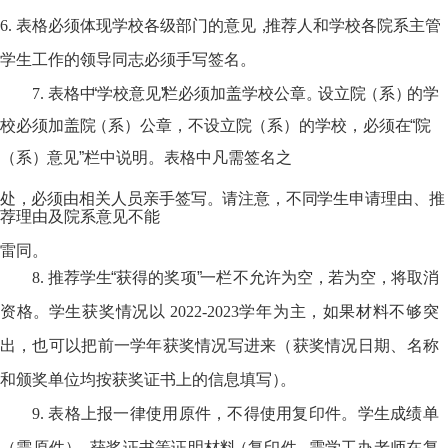
6.
表格必须体现学校各级部门的意见
，
推荐人和学校各院系主管
学生工作的领导同
志必须手写签名。
7.
表格
中
“学校意见
”
栏必
须
加盖学校公章
。
设立
院
（系
）
的学
校
必
须加盖
院
（系）
公章
，
不设立
院
（系
）
的学校
，
必须
在
“
院
（
系
）
意见
”
栏中说明
。
表格中凡需签名之
处
，
必须由相关人员亲手签写
。
请注意
，
不
同
学生申请理由
、
推
荐理由及院系意见不能
雷同。
8.
推荐学
生
“获得的奖项
”
一栏不允许为空
，
若为空
，
将取消
资格
。
学生获奖情况
以
2022-2023
学年为主
，
如果材料不够突
出
，
也可以把前一学年获奖情况写进
来
（获奖
情况日期、名称
和颁奖单位均按获奖证书上的信息填写
）
。
9.
表格上报一律使
用
原件，不得使用复印
件
。学生成绩单
（需原
件
）
、获奖证书等
证明材
料
（复印件
，
需
学工办老师在复