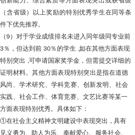
创
新能力
、
综合素
质等方面表现突出或获省级
（含省级）以上奖励的特别优秀学
生
在
同等
条
件下优
先
推荐
。
（
9
）
对于
学
业成
绩
排名
未
进入同
年
级同
专
业
前
3
％
，但
达
到
前
3
0
％
的学
生
，
如
在其
他
方面表
现
特别
突出
，
可申
请
国家
奖
学金，
但需提交详细的
证明材料。其他方面表现特别突出是指在道德
风
尚、学术研究、学科竞赛、创新发明、社会
实践、社会工作、
体
育
竞赛
、
文艺比
赛
等某
一
方面表
现
特别
优
秀。具
体
如下
：
①
在
社会
主
义精
神
文明
建
设中表
现
突
出
，
具
有
见
义
勇
为
、
助
人为乐、奉献爱心、服务社会、