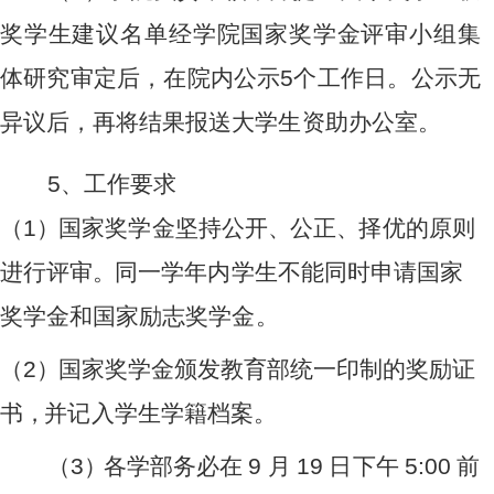
奖学生
建
议名
单
经
学
院国
家
奖学金
评
审小
组
集
体研
究
审定
后
，在院
内
公
示
5
个
工
作
日
。公
示
无
异议
后
，再
将
结果报
送
大学
生
资助办
公
室
。
5
、
工
作要
求
（
1
）
国
家奖
学
金
坚
持公开
、
公正
、
择
优的
原
则
进
行
评审
。
同
一
学年
内
学生不
能
同时
申
请国家
奖
学金
和
国家励
志
奖学
金。
（
2
）
国
家
奖学金
颁
发教
育
部统一
印
制的
奖
励证
书
，
并
记
入学
生
学籍
档
案。
（
3
）
各
学部
务
必
在
9
月
1
9
日
下
午
5
:0
0
前