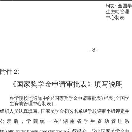
全
国
学
制
表：
生
资
助
管
理
中
心
制
表
-
8
-
附
件
2:
《国
家
奖学
金
申请
审
批
表
》
填写
说
明
各学院按照通知中
的
《国
家
奖学金申请
审
批
表
》
样
表
（
全
国
学
生
资
助管
理
中
心
制
表
）
，
组
织
人
员
认
真
填
写
。
国
家
奖
学
金
初
选
名
单
经
学
校
评审小组评定并
公示后
，
学
院
统
一
在
“
湖
南省学
生
资助管理
系
统
”
(
http://
x
f
bc
.h
n
e
du
.
c
n
/g
xb
m/
lo
g
in
)
进行提交
，
导出国家
奖
学金
申