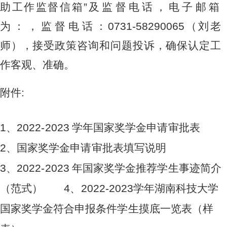
助
工
作监
督
信箱”
及监督
电
话
，
电子
邮
箱
为
：
，监督
电
话
：
07
31
-
5
8
2
90
0
6
5
（
刘
老
师
），
接
受
政
策咨
询
和问题
投
诉
，
确
保
认定
工
作客
观
、准确
。
附
件
:
1
、
2
0
22
-2
02
3
学
年
国家
奖
学金申
请
审批表
2
、
国
家奖
学
金申
请
审批
表
填写说
明
3
、
2
0
22
-2
02
3
年
国
家奖
学
金推荐
学
生事
迹
简介
（
范
式
）
4
、
2
0
22
-2
02
3
学
年
湖南
科
技大学
国
家奖
学
金符合
申
报条件
学
生摸
底
一览表
（
样