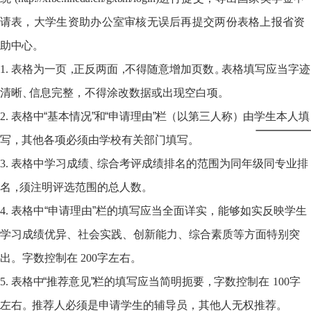
请
表
，
大
学
生
资
助
办
公
室
审核无误后再提交两份表
格
上
报
省
资
助
中
心
。
1.
表格为一页
，
正反
两
面
，
不得随意增加页
数
。
表格填写应当字迹
清
晰
、
信息完整，
不得涂改数据或出现空白项
。
2.
表格
中
“基本情况
”
和
“申请理由
”
栏
（
以
第三人称
）
由学生本人填
写
，
其他各
项必须由学校有关部门填写
。
3.
表格中学习成绩
、
综合考评成绩排名的范围为同年级同专业排
名
，
须注明评选范
围的总人数。
4.
表格中“申请理
由
”栏的填写应当全面
详
实
，
能够如实反映学
生
学
习
成绩优异、
社会实践、创新能力、综合素质等方面特别突
出
。
字数控制
在
200
字左右。
5.
表格
中
“推荐意见
”
栏的填写应当简明扼要
，
字数控制
在
100
字
左
右
。
推荐人必
须是申请学生的辅导员，其他人无权推荐。