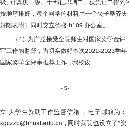
级
、
计算
机
二
级
、
干
部任
职
聘
书
、
获
奖证
书
排
列
>
按
顺
序排
好
，
每
个
同
学的
材
料用一
个
夹子
整
齐夹
好
随
表附
）
同时交
立
德
楼
b
1
0
9
办公
室
。
（
4
）
为
广
泛接受
全
院师
生
对国家
奖
学金
评
审工作
的
监
督
，
为
切
实做
好
本
次
2
0
2
2-
2023
学年
国
家
奖学
金
评审推
荐
工作
，
我
校设
-
5
-
立
“
大
学
生
资
助
工
作
监
督
信
箱
”
，
电
子
邮
箱
为
：
xg
c
z
zb
@
h
n
u
s
t
.
e
du.
c
n
，
同
时
我院
也
设立
了
“资