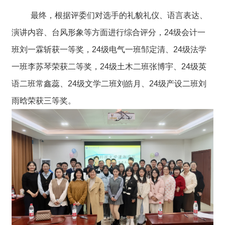
最终，根据评委们对选手的礼貌礼仪、语言表达、
演讲内容、台风形象等方面进行综合评分，24级会计一
班刘一霖斩获一等奖，24级电气一班邹定清、24级法学
一班李苏琴荣获二等奖，24级土木二班张博宇、24级英
语二班常鑫蕊、24级文学二班刘皓月、24级产设二班刘
雨晗荣获三等奖。