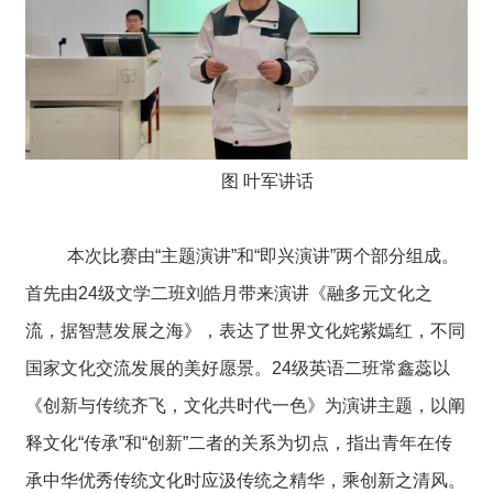
图 叶军讲话
本次比赛由“主题演讲”和“即兴演讲”两个部分组成。
首先由24级文学二班刘皓月带来演讲《融多元文化之
流，据智慧发展之海》，表达了世界文化姹紫嫣红，不同
国家文化交流发展的美好愿景。24级英语二班常鑫蕊以
《创新与传统齐飞，文化共时代一色》为演讲主题，以阐
释文化“传承”和“创新”二者的关系为切点，指出青年在传
承中华优秀传统文化时应汲传统之精华，乘创新之清风。