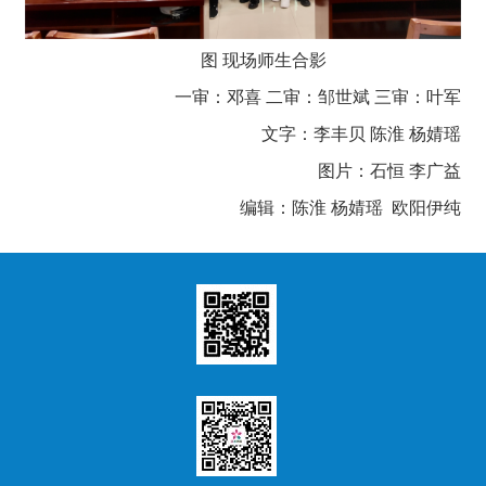
图 现场师生合影
一审：邓喜 二审：邹世斌 三审：叶军
文字：李丰贝 陈淮 杨婧瑶
图片：石恒 李广益
编辑：陈淮 杨婧瑶 欧阳伊纯