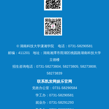
© 湖南科技大学潇湘学院 电话：0731-58290581
邮编：411201 地址：湖南湘潭市雨湖区桃园路湖南科技大学
立德楼
招生咨询电话：0731-58273804; 58273805; 58273808;
58273839
联系凯发网娱乐官网
党政办公室：0731-58290584
学工办：0731-58290581
就业办：0731-58291293