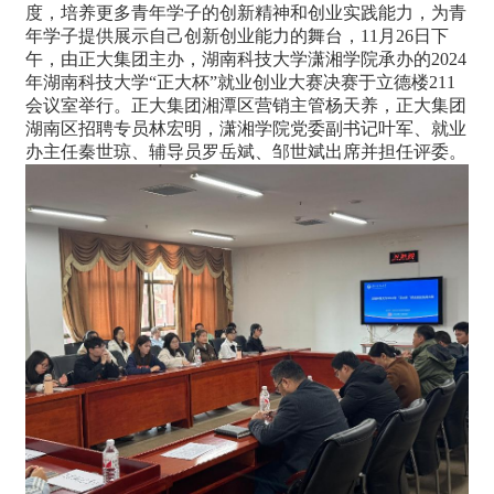
度，培养更多青年学子的创新精神和创业实践能力，为青
年学子提供展示自己创新创业能力的舞台，11月26日下
午，由正大集团主办，湖南科技大学潇湘学院承办的2024
年湖南科技大学“正大杯”就业创业大赛决赛于立德楼211
会议室举行。正大集团湘潭区营销主管杨天养，正大集团
湖南区招聘专员林宏明，潇湘学院党委副书记叶军、就业
办主任秦世琼、辅导员罗岳斌、邹世斌出席并担任评委。