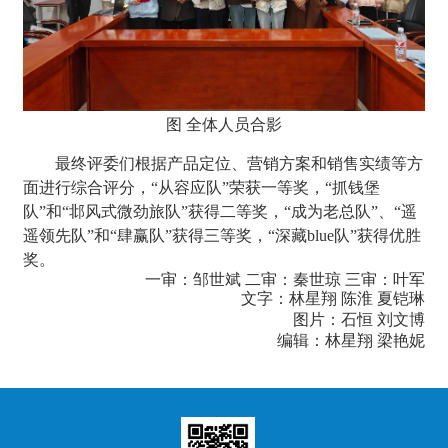
图
全体人员合影
最终评委们根据产品定位、营销方案和销售实绩等方
面进行综合评分，“从容应队”荣获一等奖，“抓钱堡
队”和“邶风式微劲旅队”获得二等奖，“成为老总队”、“遥
遥领先队”和“肆赢队”获得三等奖，“深藏blue队”获得优胜
奖。
一审：邹世斌 二审：秦世琼 三审：叶军
文字：林星翔
陈淮
夏铠琳
图片：石恒
刘文博
编辑：林星翔 梁艳妮