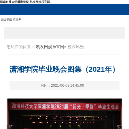
湖南科技大学潇湘学院-凯发网娱乐官网
凯发网娱乐官网
您所在的位置：
凯发网娱乐官网
» 校园风光
潇湘学院毕业晚会图集（2021年）
时间：2021-06-08 14:45:00