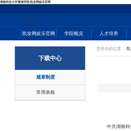
湖南科技大学潇湘学院-凯发网娱乐官网
凯发网娱乐官网
凯发网娱乐官网
学院概况
人才培养
您所在的位置：
凯
下载中心
规章制度
常用表格
中共湖南科